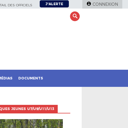
J'ALERTE
CONNEXION
AIL DES OFFICIELS
MÉDIAS
DOCUMENTS
QUES JEUNES U7/U9/U11/U13