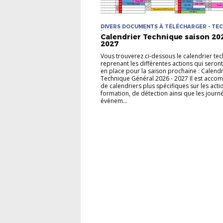
DIVERS DOCUMENTS À TÉLÉCHARGER - TE
| TECHNIQUE
Calendrier Technique saison 202
2027
Vous trouverez ci-dessous le calendrier te
reprenant les différentes actions qui seron
en place pour la saison prochaine : Calendr
Technique Général 2026 - 2027 Il est acco
de calendriers plus spécifiques sur les acti
formation, de détection ainsi que les journ
évènem...