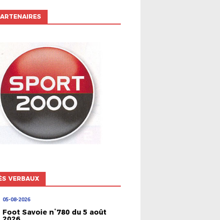
ARTENAIRES
ÈS VERBAUX
05-08-2026
Foot Savoie n°780 du 5 août
2026