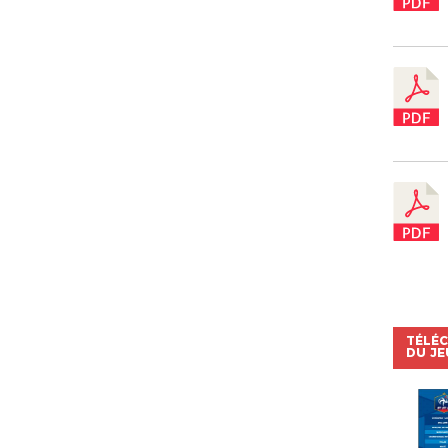
TÉLÉC
DU JE