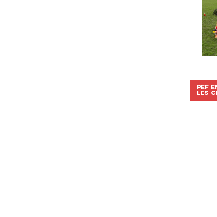
PEF E
LES C