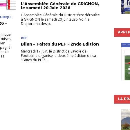
L’Assemblée Générale de GRIGNON,
le samedi 20 Juin 2026
L'Assemblée Générale du District s'est déroulée
CHNIQUE
à GRIGNON le samedi 20 juin 2026. Voir le
6 –
Diaporama des p...
APPLI
chnique
t mises
PEF
ier
Bilan « Faites du PEF » 2nde Edition
mpagné
Mercredi 17 juin, le District de Savoie de
ons de
Football a organisé la deuxième édition de sa
ées
"Faites du PEF" ...
LA PR