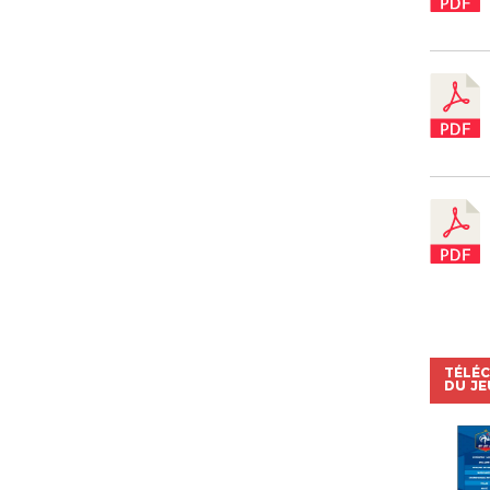
TÉLÉC
DU JE