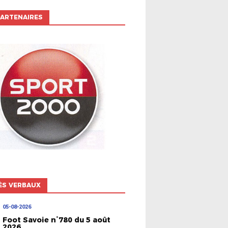
ARTENAIRES
ÈS VERBAUX
05-08-2026
Foot Savoie n°780 du 5 août
2026