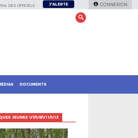
J'ALERTE
CONNEXION
AIL DES OFFICIELS
MÉDIAS
DOCUMENTS
QUES JEUNES U7/U9/U11/U13