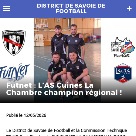
DISTRICT DE SAVOIE DE
FOOTBALL
Futnet : L’AS Cuines La
Chambre champion régional !
Publié le 12/05/2026
Le District de Savoie de Football et la Commission Technique