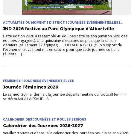
ACTUALITÉS DU MOMENT | DISTRICT | JOURNÉES EVENEMENTIELLES |
TECHNIQUE
JND 2026 festive au Parc Olympique d’Albertville
Cette édition 2026 a rassemblé 46 équipes cette saison (environ 50% des
équipes engagées). Une quinzaine d'équipes de plus que la saison
dernière (seulement 32 équipes) ... L'UO ALBERTVILLE (club support de
l'évènement) avait tout mis en œuvre pour que cette journée soit une
réussite. J...
FÉMININES | JOURNÉES EVENEMENTIELLES
Journée Féminines 2026
Le samedi 30 mai dernier, la journée départementale du football féminin
se déroulait à LAISSAUD. A ...
CALENDRIER DES JOURNÉES ET POULES SENIORS
Calendrier des Journées 2026-2027
Veuillez trouver ci-dessous le calendrier des Journées pour la saison 2026-